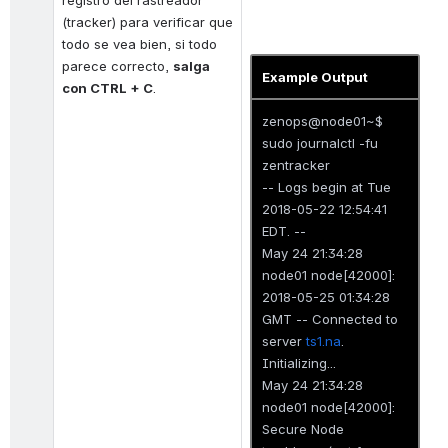
registro del rastreador 
(tracker) para verificar que 
todo se vea bien, si todo 
parece correcto, 
salga 
Example Output
con CTRL + C
. 
zenops@node01~$
sudo journalctl -fu
zentracker
-- Logs begin at Tue
2018-05-22 12:54:41
EDT. --
May 24 21:34:28
node01 node[42000]:
2018-05-25 01:34:28
GMT -- Connected to
server
ts1.na
.
Initializing...
May 24 21:34:28
node01 node[42000]:
Secure Node