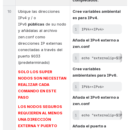
completados.
10
Ubique las direcciones 
C
ree variables 
ambiental
IPv4 y / o 
es
para IPv4.
IPv6
públicas
de su nodo 
IPV4=<IPv4>
y añádalas al archivo 
zen.conf como 
A
ñada el IPv4 externo a 
direcciones IP externas 
zen.conf
conectadas a través del 
puerto 9033 
echo "externalip=$IPV4"
(predeterminado)
C
ree variables 
SOLO LOS SUPER 
ambientales para IPv6.
NODOS SON NECESITAN 
REALIZAR CADA 
IPV6=<IPv6>
COMANDO EN ESTE 
PASO
A
ñada el IPv6 externo a 
zen.conf
LOS NODOS SEGUROS 
REQUIEREN AL MENOS 
echo "externalip=$IPV6"
UNA DIRECCIÓN 
EXTERNA Y PUERTO 
A
ñada
 el puerto a 